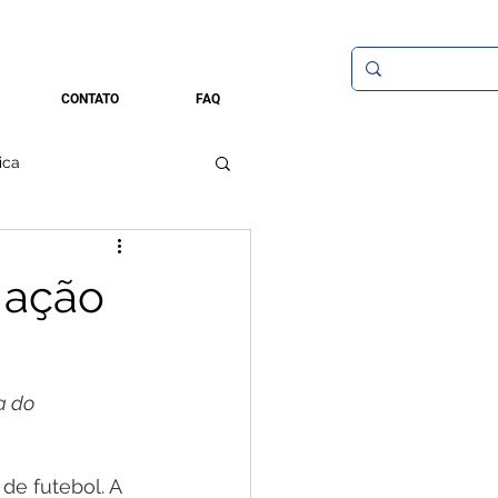
CONTATO
FAQ
ica
 ação
a do 
e futebol. A 