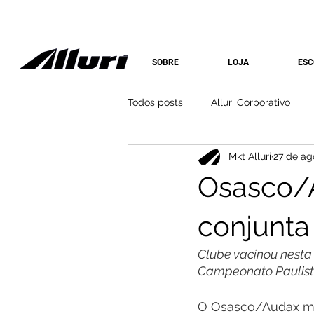
SOBRE
LOJA
ESC
Todos posts
Alluri Corporativo
Mkt Alluri
27 de ag
Osasco/
conjunta
Clube vacinou nesta 
Campeonato Paulist
O Osasco/Audax mo