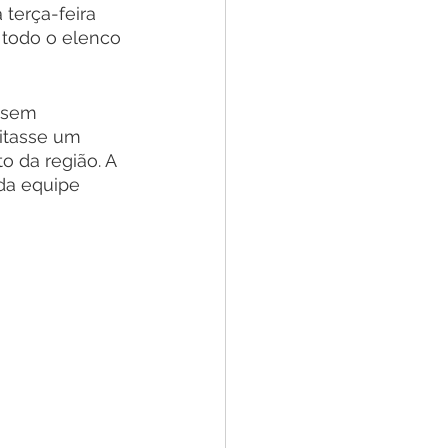
terça-feira 
todo o elenco 
ssem 
itasse um 
 da região. A 
da equipe 