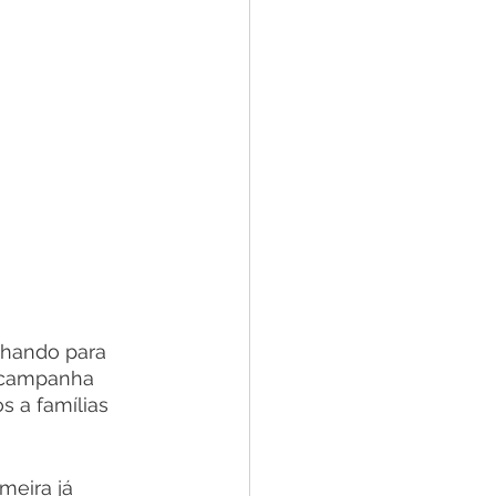
hando para 
 campanha 
 a famílias 
meira já 