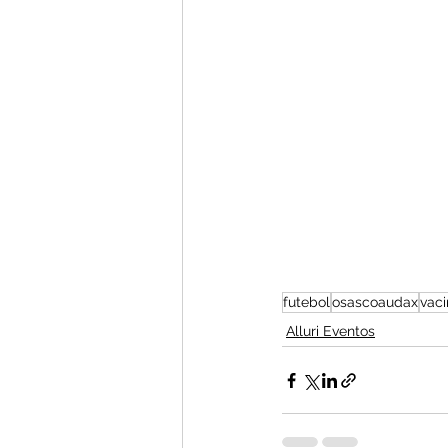
futebol
osascoaudax
vac
Alluri Eventos