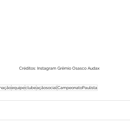
Créditos: Instagram Grêmio Osasco Audax
inação
equipe
clube
açãosocial
CampeonatoPaulista