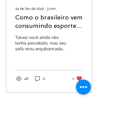
24 de fev. de 2022
∙
3
min
Como o brasileiro vem
consumindo esportes
durante a pandemia
Talvez você ainda não
tenha percebido, mas seu
sofá virou arquibancada
nos últimos meses e sua
televisão tornou-se uma
aliada fundamental...
46
0
1